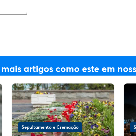
 mais artigos como este em noss
Sepultamento e Cremação
S