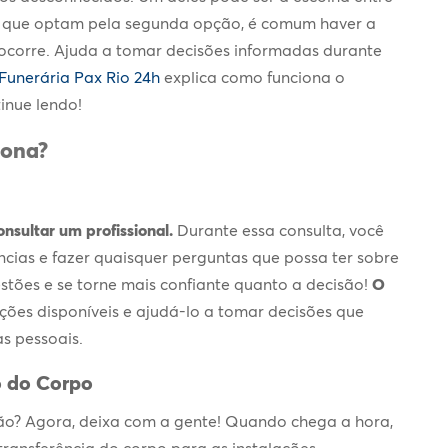
 que optam pela segunda opção, é comum haver a
ocorre. Ajuda a tomar decisões informadas durante
Funerária Pax Rio 24h
explica como funciona o
inue lendo!
iona?
nsultar um profissional.
Durante essa consulta, você
ências e fazer quaisquer perguntas que possa ter sobre
stões e se torne mais confiante quanto a decisão!
O
ões disponíveis e ajudá-lo a tomar decisões que
s pessoais.
o do Corpo
ão
? Agora, deixa com a gente! Quando chega a hora,
transferência do corpo para as instalações