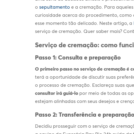
o
sepultamento
e a cremação. Para aqueles
curiosidade acerca do procedimento, como 
esse momento tão delicado. Neste artigo, a
serviço de cremação
. Quer saber mais? Cont
Serviço de cremação
: como func
Passo 1: Consulta e preparação
O primeiro passo no
serviço de cremação
é co
terá a oportunidade de discutir suas prefer
o processo de cremação. Esclareça suas que
consultor irá guiá-lo
por meio de todas as opç
estejam alinhadas com seus desejos e crença
Passo 2: Transferência e preparaçã
Decidiu prosseguir com o
serviço de cremaç
a equipe da Funerária Pax Rio 24h cuida da 