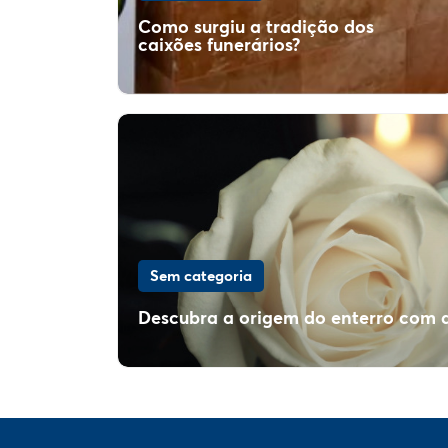
Como surgiu a tradição dos
caixões funerários?
Sem categoria
Descubra a origem do enterro com a
Como surgiu a tradição dos