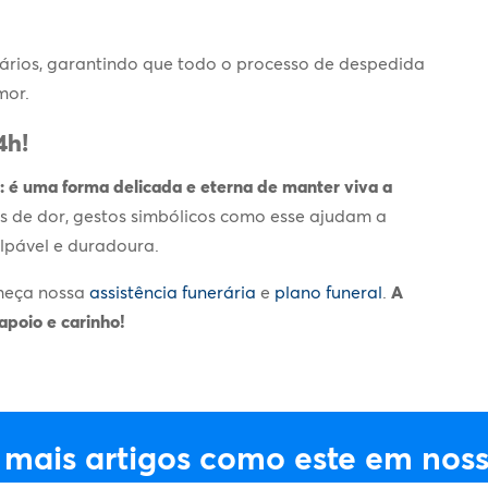
rários, garantindo que todo o processo de despedida
mor.
4h!
: é uma forma delicada e eterna de manter viva a
de dor, gestos simbólicos como esse ajudam a
pável e duradoura.
heça nossa
assistência funerária
e
plano funeral
.
A
poio e carinho!
 mais artigos como este em noss