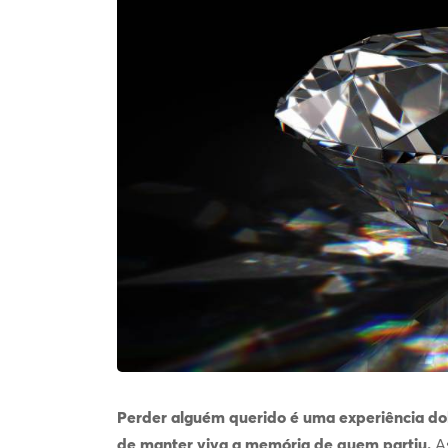
Perder alguém querido é uma experiência dolo
de manter viva a memória de quem partiu.
A