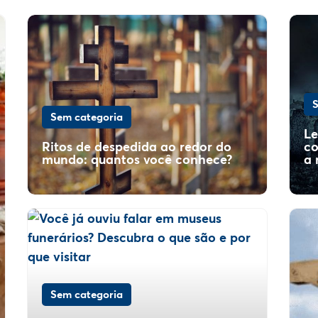
S
Sem categoria
Le
Ritos de despedida ao redor do
co
mundo: quantos você conhece?
a 
Sem categoria